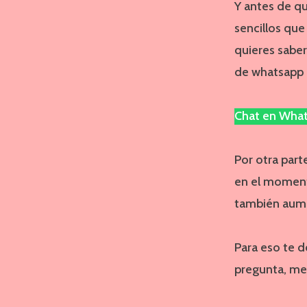
Y antes de q
sencillos que
quieres sabe
de whatsapp q
Chat en Wha
Por otra pa
en el momento
también aume
Para eso te d
pregunta, me