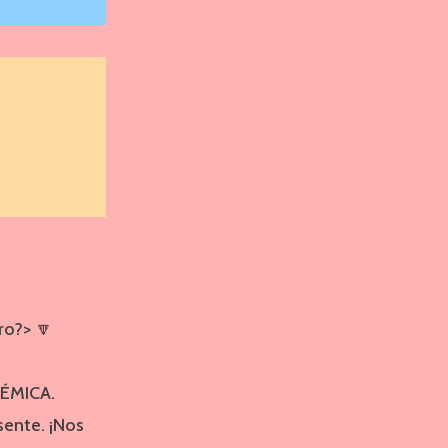
ro?> 🔽
TÉMICA.
ente. ¡Nos