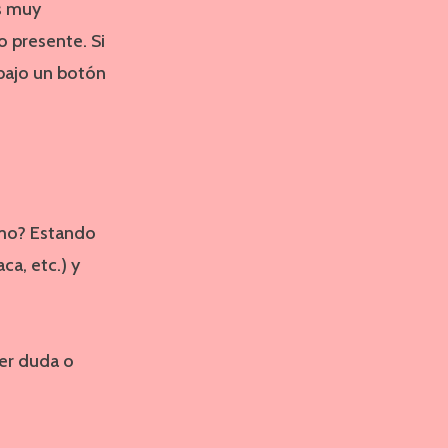
s muy
o presente. Si
bajo un botón
mo? Estando
a, etc.) y
ier duda o