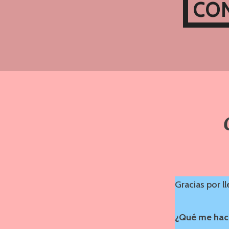
CO
Gracias por l
¿Qué me hac