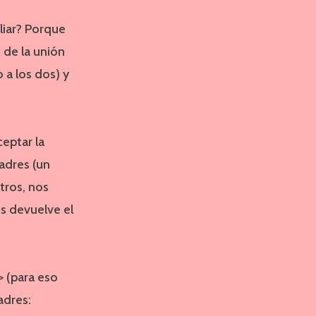
liar? Porque
de la unión
 a los dos) y
eptar la
adres (un
tros, nos
s devuelve el
 (para eso
adres: