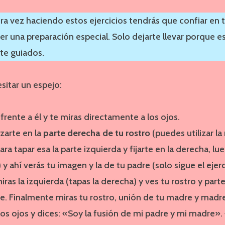
era vez haciendo estos ejercicios tendrás que confiar en t
er una preparación especial. Solo dejarte llevar porque 
e guiados.
sitar un espejo:
frente a él y te miras directamente a los ojos.
izarte en la
parte derecha de tu rostro
(puedes utilizar l
ara tapar esa la parte izquierda y fijarte en la derecha, l
) y ahí verás tu imagen y la de tu padre (solo sigue el ejerc
ras la izquierda (tapas la derecha) y ves tu rostro y parte
e. Finalmente miras tu rostro, unión de tu madre y madre
los ojos y dices: «Soy la fusión de mi padre y mi madre».