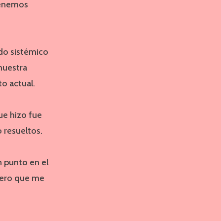
tenemos
ido sistémico
 nuestra
o actual.
ue hizo fue
 resueltos.
 punto en el
uiero que me