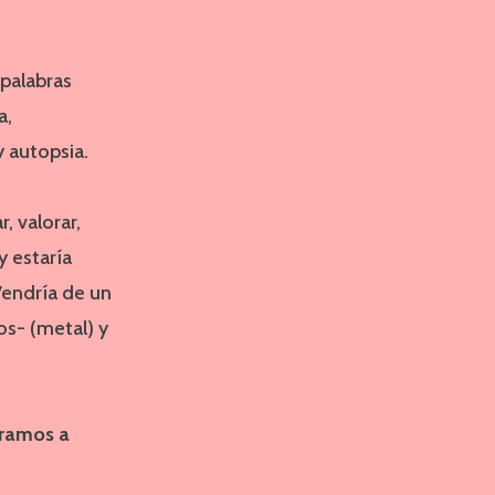
 palabras
a,
 autopsia.
, valorar,
y estaría
Vendría de un
s- (metal) y
oramos a