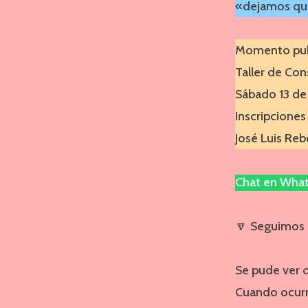
«dejamos que
Momento publ
Taller de Con
Sábado 13 de 
Inscripciones 
José Luis Reb
Chat en Wha
🔽 Seguimos 
Se pude ver d
Cuando ocurr