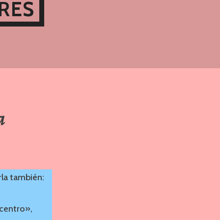
RES
a
rla también:
centro»,