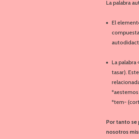
La palabra a
El element
compuestas
autodidact
La palabra 
tasar). Est
relacionad
*aestemos 
*tem- (cort
Por tanto se
nosotros mi