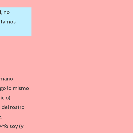
i, no
estamos
a mano
uego lo mismo
icio).
 del rostro
.
 «Yo soy (y