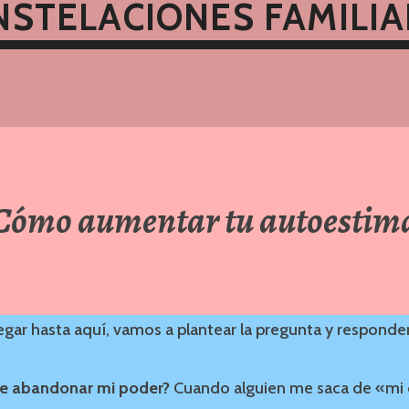
NSTELACIONES FAMILIA
Cómo aumentar tu autoestim
legar hasta aquí, vamos a plantear la pregunta y responde
e abandonar mi poder?
Cuando alguien me saca de «mi 