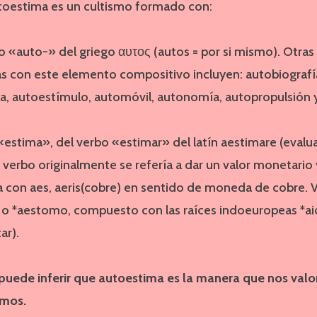
utoestima es un cultismo formado con:
o «auto-» del griego αυτος (autos = por si mismo). Otras
 con este elemento compositivo incluyen: autobiografí
a, autoestímulo, automóvil, autonomía, autopropulsión y
«estima», del verbo «estimar» del latín aestimare (evaluar
e verbo originalmente se refería a dar un valor monetario 
a con aes, aeris(cobre) en sentido de moneda de cobre. 
o *aestomo, compuesto con las raíces indoeuropeas *aio
ar).
 puede inferir que autoestima es la manera que nos val
smos.