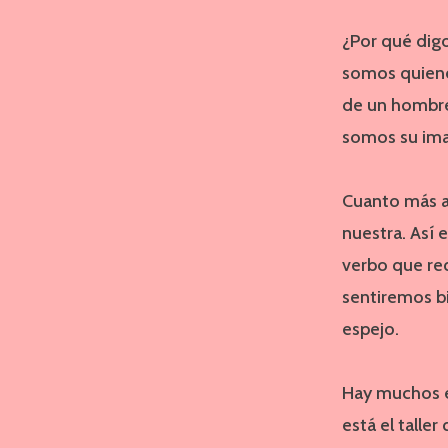
¿Por qué digo
somos quiene
de un hombre 
somos su im
Cuanto más a
nuestra. Así 
verbo que req
sentiremos b
espejo.
Hay muchos e
está el talle