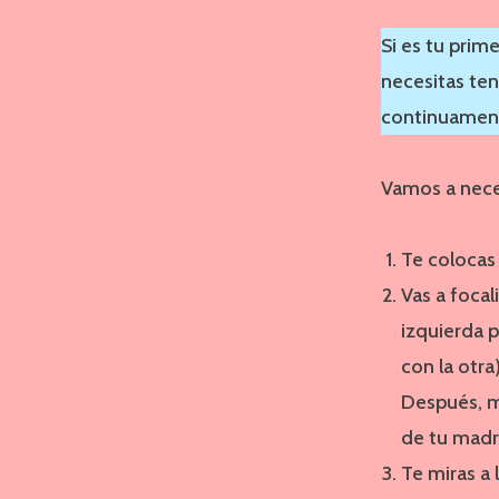
Si es tu prim
necesitas ten
continuament
Vamos a nece
Te colocas 
Vas a focal
izquierda p
con la otra
Después, mi
de tu madr
Te miras a 