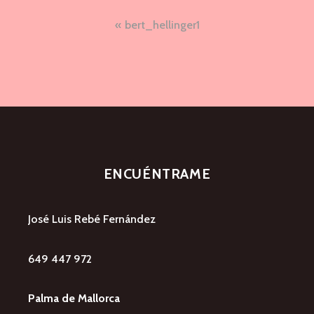
Navegación
bert_hellinger1
de
entradas
ENCUÉNTRAME
José Luis Rebé Fernández
649 447 972
Palma de Mallorca