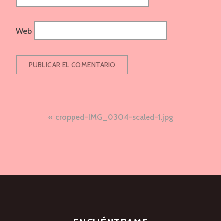
Web
Navegación
cropped-IMG_0304-scaled-1.jpg
de
entradas